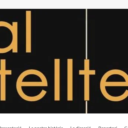
Presentació
La nostra història
La direcció
Repertori
C