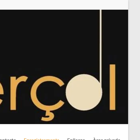
ontacte
Enregistraments
Enllaços
Àrea privada