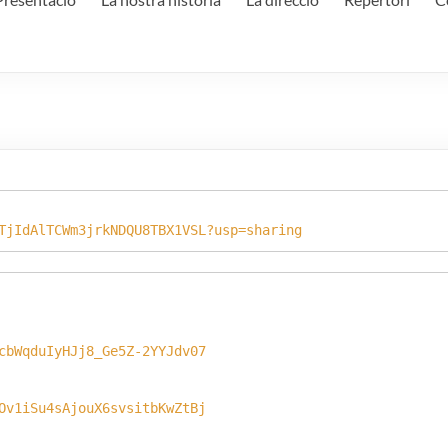
TjIdAlTCWm3jrkNDQU8TBX1VSL?usp=sharing
Ov1iSu4sAjouX6svsitbKwZtBj