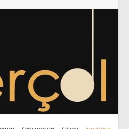
ontacte
Enregistraments
Enllaços
Àrea privada