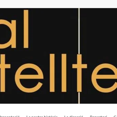
Presentació
La nostra història
La direcció
Repertori
C