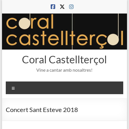
Skip
to
content
Coral Castellterçol
Vine a cantar amb nosaltres!
Menú
Concert Sant Esteve 2018