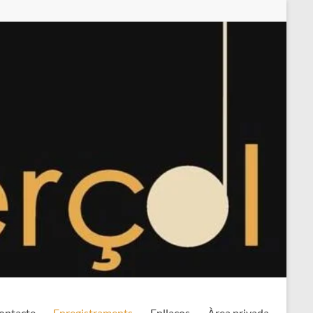
ontacte
Enregistraments
Enllaços
Àrea privada