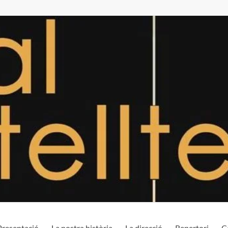
Presentació
La nostra història
La direcció
Repertori
C